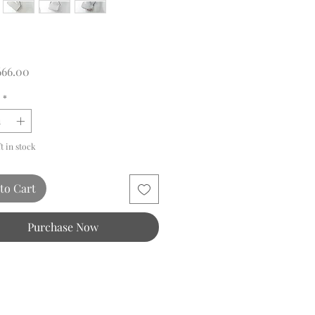
Price
666.00
*
ft in stock
to Cart
Purchase Now