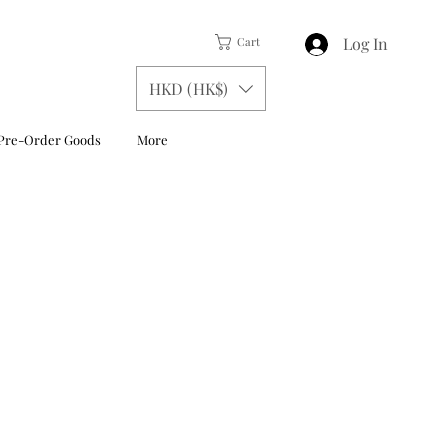
Log In
Cart
HKD (HK$)
Pre-Order Goods
More