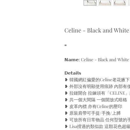
Celine - Black and Whit
❞
𝗡𝗮𝗺𝗲: Celine - Black and Whi
𝗗𝗲𝘁𝗮𝗶𝗹𝘀
❥ 韓國網紅偏愛的Celine老花
❥ 外部沒有明顯使用痕跡 內部有
❥ 拉鏈開合 拉鍊頭有「CELINE
❥ 共一個大間隔 一個開放式暗格
❥ 皮革內標 亦有Celine的壓印
❥ 原裝肩帶可手提/手挽/上膊
❥ 可放所有日常物品 任何型號的
❥ Lisa揹過的類似款 這顆花色