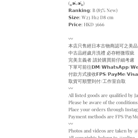
(⁎⁍̴̛ᴗ⁍̴̛⁎)
𝗥𝗮𝗻𝗸𝗶𝗻𝗴: B (85% New)
𝗦𝗶𝘇𝗲: W23 H12 D8 cm
𝗣𝗿𝗶𝗰𝗲: HKD 3666
〰️
本店只售經日本古物商認可之美品
中古品經歲月洗禮 必存輕微瑕疵
完美主義者 請於購買前仔細考慮
下單可前往𝗗𝗠/𝗪𝗵𝗮𝘁𝘀𝗔𝗽𝗽/𝗪𝗲𝗯
付款方式接收𝗙𝗣𝗦/𝗣𝗮𝘆𝗠𝗲/𝗩𝗶𝘀𝗮/𝗠𝗮
取貨可順豐到付/工作室自取
〰️
All listed goods are qualified by 
Please be aware of the conditions
Place your orders through Inst
Payment methods are FPS/PayMe
〰️
Photos and videos are taken by 
All copyrights belong to @celine