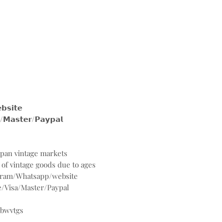
𝗶𝘁𝗲
𝘀𝘁𝗲𝗿/𝗣𝗮𝘆𝗽𝗮𝗹
Japan vintage markets
 of vintage goods due to ages
agram/Whatsapp/website
/Visa/Master/Paypal
@bwvtgs