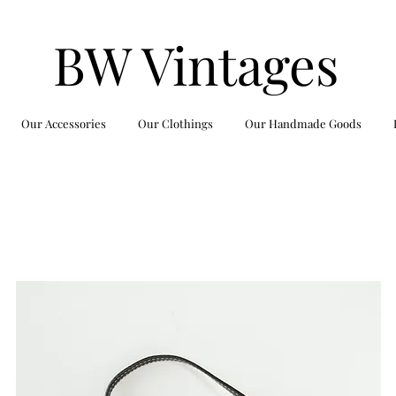
BW Vintages
Our Accessories
Our Clothings
Our Handmade Goods