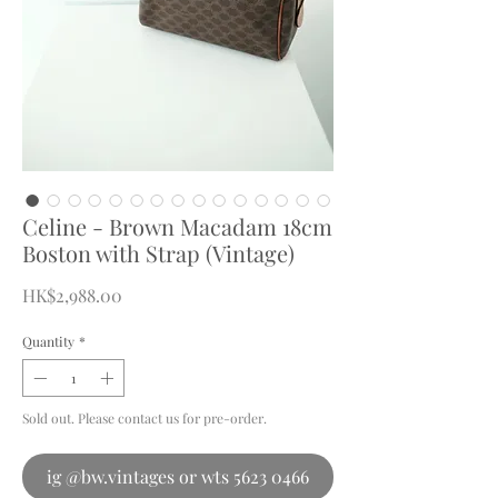
Celine - Brown Macadam 18cm
Boston with Strap (Vintage)
Price
HK$2,988.00
Quantity
*
Sold out. Please contact us for pre-order.
ig @bw.vintages or wts 5623 0466