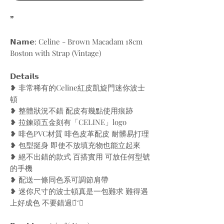
❞
𝗡𝗮𝗺𝗲: Celine - Brown Macadam 18cm
Boston with Strap (Vintage)
𝗗𝗲𝘁𝗮𝗶𝗹𝘀
❥ 非常稀有的Celine紅皮凱旋門迷你波士
頓
❥ 整體狀況不錯 配皮有幾點使用痕跡
❥ 拉鍊頭五金刻有「CELINE」logo
❥ 啡色PVC材質 啡色皮革配皮 耐髒易打理
❥ 包型挺身 即使不放填充物也能立起來
❥ 絕不出錯的款式 百搭實用 可放任何型號
的手機
❥ 配送一條同色系可調節肩帶
❥ 迷你尺寸的波士頓真是一包難求 難得遇
上好成色 不要錯過ฅ́˘ฅ̀