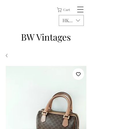
Cart
HKD (HK$)
BW Vintages