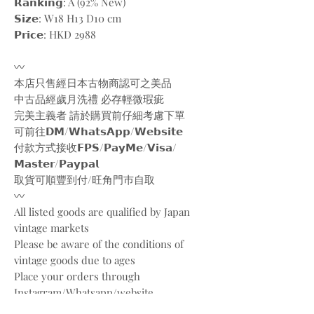
𝗥𝗮𝗻𝗸𝗶𝗻𝗴: A (92% New)
𝗦𝗶𝘇𝗲: W18 H13 D10 cm
𝗣𝗿𝗶𝗰𝗲: HKD 2988
〰️
本店只售經日本古物商認可之美品
中古品經歲月洗禮 必存輕微瑕疵
完美主義者 請於購買前仔細考慮下單
可前往𝗗𝗠/𝗪𝗵𝗮𝘁𝘀𝗔𝗽𝗽/𝗪𝗲𝗯𝘀𝗶𝘁𝗲
付款方式接收𝗙𝗣𝗦/𝗣𝗮𝘆𝗠𝗲/𝗩𝗶𝘀𝗮/
𝗠𝗮𝘀𝘁𝗲𝗿/𝗣𝗮𝘆𝗽𝗮𝗹
取貨可順豐到付/旺角門巿自取
〰️
All listed goods are qualified by Japan
vintage markets
Please be aware of the conditions of
vintage goods due to ages
Place your orders through
Instagram/Whatsapp/website
Payment methods are