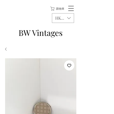
購物車
HKD (HK$)
BW Vintages