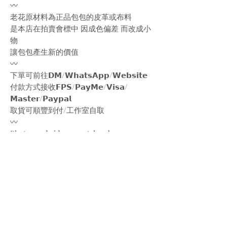
〰️
老花原材料為正品包包的皮革或布料
是本店在拍賣會標中 因成色偏差 而改成小
物
讓包包產生新的價值
〰️
下單可前往𝗗𝗠/𝗪𝗵𝗮𝘁𝘀𝗔𝗽𝗽/𝗪𝗲𝗯𝘀𝗶𝘁𝗲
付款方式接收𝗙𝗣𝗦/𝗣𝗮𝘆𝗠𝗲/𝗩𝗶𝘀𝗮/
𝗠𝗮𝘀𝘁𝗲𝗿/𝗣𝗮𝘆𝗽𝗮𝗹
取貨可順豐到付/工作室自取
〰️
Photos and videos are taken by
@bw.vintages
Leather is from Celine vintage bag, the
mirror is not original.