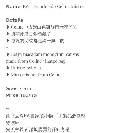
𝗡𝗮𝗺𝗲: BW - Handmade Celine Mirror
𝗗𝗲𝘁𝗮𝗶𝗹𝘀
❥ Celine中古米白色凱旋門老花PVC
❥ 拼非原裝古銅色鏡子
❥ 每塊的花紋都是獨一無二的
-
❥ Beige macadam monogram canvas
made from Celine vinatge bag.
❥ Unique pattern.
❥ Mirror is not from Celine.
𝗦𝗶𝘇𝗲: ～7cm
𝗣𝗿𝗶𝗰𝗲: HKD 158
〰️
此商品為BW自家製小物 手工製品必存輕
微瑕疵
完美主義者 請於購買前仔細考慮