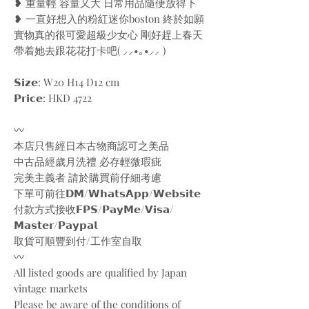
❥ 重量輕 容量又大 日常用品隨便放得下
❥ 一直好想入的粉紅迷你boston 終於如願
實物真的很可愛超級少女心 剛好趕上春天
帶着她去跟花花打卡吧( ⸝⸝•｡•⸝⸝ )
𝗦𝗶𝘇𝗲: W20 H14 D12 cm
𝗣𝗿𝗶𝗰𝗲: HKD 4722
〰️
本店只售經日本古物商認可之美品
中古品經歲月洗禮 必存輕微瑕疵
完美主義者 請於購買前仔細考慮
下單可前往𝗗𝗠/𝗪𝗵𝗮𝘁𝘀𝗔𝗽𝗽/𝗪𝗲𝗯𝘀𝗶𝘁𝗲
付款方式接收𝗙𝗣𝗦/𝗣𝗮𝘆𝗠𝗲/𝗩𝗶𝘀𝗮/
𝗠𝗮𝘀𝘁𝗲𝗿/𝗣𝗮𝘆𝗽𝗮𝗹
取貨可順豐到付/工作室自取
〰️
All listed goods are qualified by Japan
vintage markets
Please be aware of the conditions of