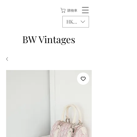
購物車
HKD (HK$)
BW Vintages