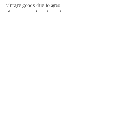
vintage goods due to ages
Place your orders through
Instagram/Whatsapp/website
Payment methods are
FPS/PayMe/Visa/Master/Paypal
〰️
Photos and videos are taken by
@bw.vintages
All copyrights belong to @christiandior