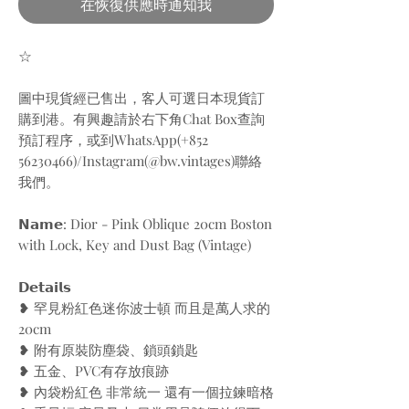
在恢復供應時通知我
☆
圖中現貨經已售出，客人可選日本現貨訂
購到港。有興趣請於右下角Chat Box查詢
預訂程序，或到WhatsApp(+852
56230466)/Instagram(@bw.vintages)聯絡
我們。
𝗡𝗮𝗺𝗲: Dior - Pink Oblique 20cm Boston
with Lock, Key and Dust Bag (Vintage)
𝗗𝗲𝘁𝗮𝗶𝗹𝘀
❥ 罕見粉紅色迷你波士頓 而且是萬人求的
20cm
❥ 附有原裝防塵袋、鎖頭鎖匙
❥ 五金、PVC有存放痕跡
❥ 內袋粉紅色 非常統一 還有一個拉鍊暗格