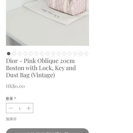
Dior - Pink Oblique 20cm
Boston with Lock, Key and
Dust Bag (Vintage)
價
HK$0.00
格
數量
*
無庫存