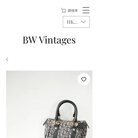
購物車
HKD (HK$)
BW Vintages