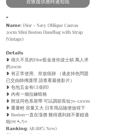
在恢復供應時通知我
❞
𝗡𝗮𝗺𝗲: Dior - Navy Oblique Canvas
20cm Mini Boston Handbag with Strap
(Vintage)
𝗗𝗲𝘁𝗮𝗶𝗹𝘀
❥ 很久不見的Dior藍金迷你波士頓 萬人求
的20cm
❥ 有正常使用、存放痕跡 （邊皮掉色問題
已交由師傅護理 請查看最後影片）
❥ 包包五金有CD刻印
❥ 內有一個拉鍊暗格
❥ 附送同色系肩帶 可以調節長短70-120cm
❥ 重量輕 容量又大 日常用品隨便放得下
❥ Boston一直在漲價 難得遇到就不要錯過
啦(୨୧ ❛︎ᴗ❛︎)✧︎
𝗥𝗮𝗻𝗸𝗶𝗻𝗴: AB (88% New)