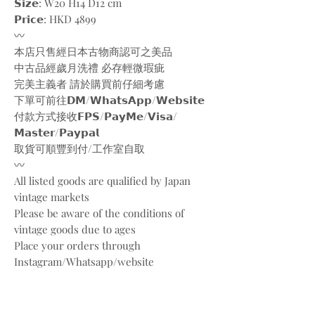
𝗦𝗶𝘇𝗲: W20 H14 D12 cm
𝗣𝗿𝗶𝗰𝗲: HKD 4899
〰️
本店只售經日本古物商認可之美品
中古品經歲月洗禮 必存輕微瑕疵
完美主義者 請於購買前仔細考慮
下單可前往𝗗𝗠/𝗪𝗵𝗮𝘁𝘀𝗔𝗽𝗽/𝗪𝗲𝗯𝘀𝗶𝘁𝗲
付款方式接收𝗙𝗣𝗦/𝗣𝗮𝘆𝗠𝗲/𝗩𝗶𝘀𝗮/
𝗠𝗮𝘀𝘁𝗲𝗿/𝗣𝗮𝘆𝗽𝗮𝗹
取貨可順豐到付/工作室自取
〰️
All listed goods are qualified by Japan
vintage markets
Please be aware of the conditions of
vintage goods due to ages
Place your orders through
Instagram/Whatsapp/website
Payment methods are
FPS/PayMe/Visa/Master/Paypal
〰️