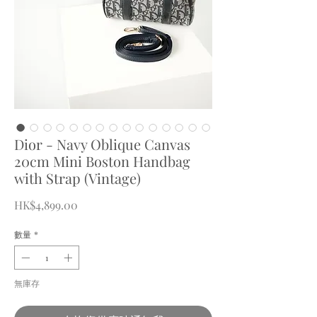
Dior - Navy Oblique Canvas
20cm Mini Boston Handbag
with Strap (Vintage)
價
HK$4,899.00
格
數量
*
無庫存