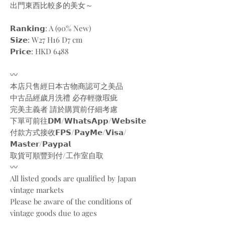
出門東西比較多的美女～
𝗥𝗮𝗻𝗸𝗶𝗻𝗴: A (90% New)
𝗦𝗶𝘇𝗲: W27 H16 D7 cm
𝗣𝗿𝗶𝗰𝗲: HKD 6488
〰️
本店只售經日本古物商認可之美品
中古品經歲月洗禮 必存輕微瑕疵
完美主義者 請於購買前仔細考慮
下單可前往𝗗𝗠/𝗪𝗵𝗮𝘁𝘀𝗔𝗽𝗽/𝗪𝗲𝗯𝘀𝗶𝘁𝗲
付款方式接收𝗙𝗣𝗦/𝗣𝗮𝘆𝗠𝗲/𝗩𝗶𝘀𝗮/
𝗠𝗮𝘀𝘁𝗲𝗿/𝗣𝗮𝘆𝗽𝗮𝗹
取貨可順豐到付/工作室自取
〰️
All listed goods are qualified by Japan
vintage markets
Please be aware of the conditions of
vintage goods due to ages
Place your orders through