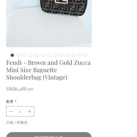
Fendi - Brown and Gold Zucca
Mini Size Baguette
Shoulderbag (Vintage)
價
HK$6,488.00
格
數量
*
只剩 1 件庫存