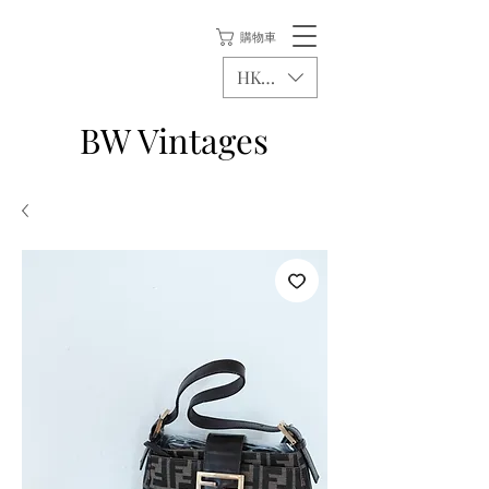
購物車
HKD (HK$)
BW Vintages