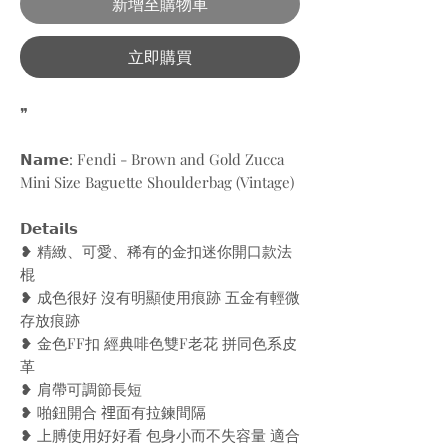
新增至購物車
立即購買
❞
𝗡𝗮𝗺𝗲: Fendi - Brown and Gold Zucca
Mini Size Baguette Shoulderbag (Vintage)
𝗗𝗲𝘁𝗮𝗶𝗹𝘀
❥ 精緻、可愛、稀有的金扣迷你開口款法
棍
❥ 成色很好 沒有明顯使用痕跡 五金有輕微
存放痕跡
❥ 金色FF扣 經典啡色雙F老花 拼同色系皮
革
❥ 肩帶可調節長短
❥ 啪鈕開合 𥚃面有拉鍊間隔
❥ 上膊使用好好看 包身小而不失容量 適合