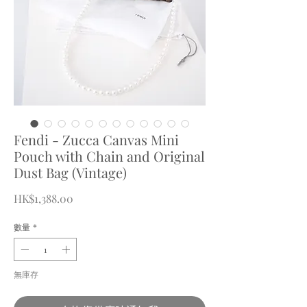
Fendi - Zucca Canvas Mini
Pouch with Chain and Original
Dust Bag (Vintage)
價
HK$1,388.00
格
數量
*
無庫存