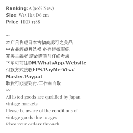
𝗥𝗮𝗻𝗸𝗶𝗻𝗴: A (90% New)
𝗦𝗶𝘇𝗲: W15 H13 D6 cm
𝗣𝗿𝗶𝗰𝗲: HKD 1388
〰️
本店只售經日本古物商認可之美品
中古品經歲月洗禮 必存輕微瑕疵
完美主義者 請於購買前仔細考慮
下單可前往𝗗𝗠/𝗪𝗵𝗮𝘁𝘀𝗔𝗽𝗽/𝗪𝗲𝗯𝘀𝗶𝘁𝗲
付款方式接收𝗙𝗣𝗦/𝗣𝗮𝘆𝗠𝗲/𝗩𝗶𝘀𝗮/
𝗠𝗮𝘀𝘁𝗲𝗿/𝗣𝗮𝘆𝗽𝗮𝗹
取貨可順豐到付/工作室自取
〰️
All listed goods are qualified by Japan
vintage markets
Please be aware of the conditions of
vintage goods due to ages
Place your orders through
Instagram/Whatsapp/website