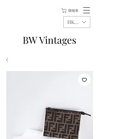
購物車
HKD (HK$)
BW Vintages