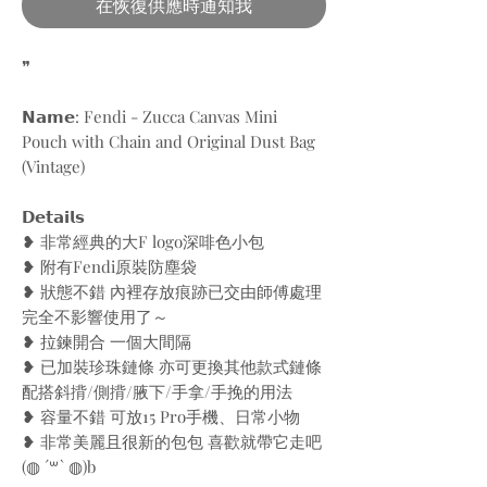
在恢復供應時通知我
❞
𝗡𝗮𝗺𝗲: Fendi - Zucca Canvas Mini
Pouch with Chain and Original Dust Bag
(Vintage)
𝗗𝗲𝘁𝗮𝗶𝗹𝘀
❥ 非常經典的大F logo深啡色小包
❥ 附有Fendi原裝防塵袋
❥ 狀態不錯 內裡存放痕跡已交由師傅處理
完全不影響使用了～
❥ 拉鍊開合 一個大間隔
❥ 已加裝珍珠鏈條 亦可更換其他款式鏈條
配搭斜揹/側揹/腋下/手拿/手挽的用法
❥ 容量不錯 可放15 Pro手機、日常小物
❥ 非常美麗且很新的包包 喜歡就帶它走吧
(◍︎ ´꒳` ◍︎)b