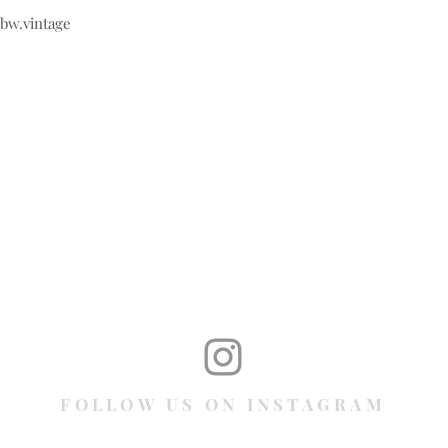
@bw.vintage
FOLLOW US ON INSTAGRAM
@bwvtgs