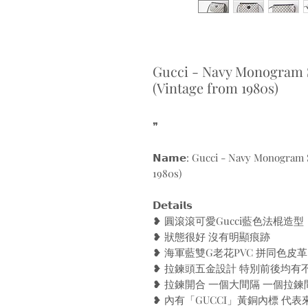
Gucci - Navy Monogram S
(Vintage from 1980s)
❞
𝗡𝗮𝗺𝗲: Gucci - Navy Monogram 
1980s)
𝗗𝗲𝘁𝗮𝗶𝗹𝘀
❥ 圓滾滾可愛Gucci藍色法棍造型
❥ 狀態很好 沒有明顯痕跡
❥ 海軍藍雙G老花PVC 拼同色皮革
❥ 拉鍊頭五金設計 特別前後均有
❥ 拉鍊開合 一個大間隔 一個拉鍊
❥ 內有「GUCCI」黃銅內標 代表