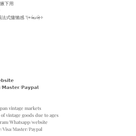
/腋下用
帶
⌯︎¤̴̶̷̀ω¤̴̶̷́)✧︎
𝗶𝘁𝗲
𝘀𝘁𝗲𝗿/𝗣𝗮𝘆𝗽𝗮𝗹
Japan vintage markets
 of vintage goods due to ages
agram/Whatsapp/website
/Visa/Master/Paypal