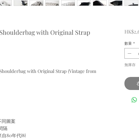
houlderbag with Original Strap
HK$2,
數量
*
無庫存
Shoulderbag with Original Strap (Vintage from
不同圖案
間隔
來自80年代￼