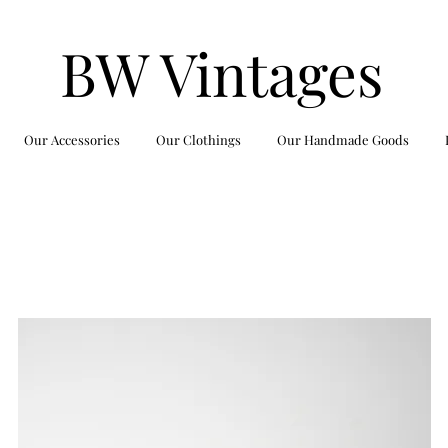
BW Vintages
Our Accessories
Our Clothings
Our Handmade Goods