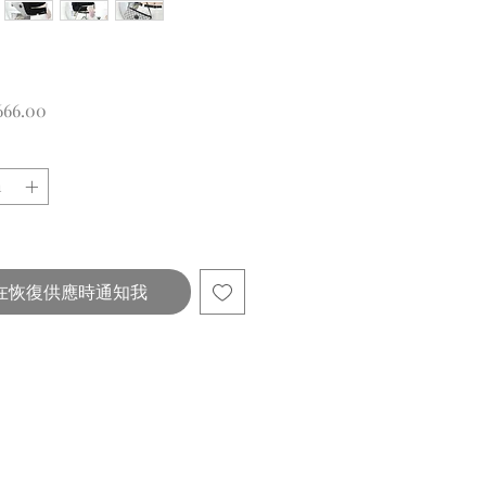
價
666.00
格
在恢復供應時通知我