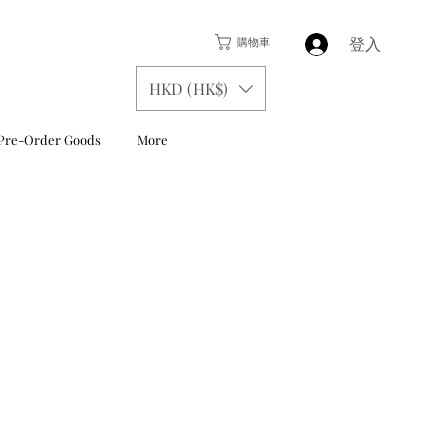
登入
購物車
HKD (HK$)
Pre-Order Goods
More