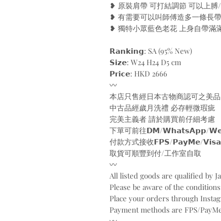
❥ 原裝肩帶 可打結調節 可以上膊
❥ 有需要可以叫師傅造多一條長
❥ 獨特小眾藍色老花 上身自帶滿滿法式慵懶感 "(
𝗥𝗮𝗻𝗸𝗶𝗻𝗴: SA (95% New)
𝗦𝗶𝘇𝗲: W24 H24 D5 cm
𝗣𝗿𝗶𝗰𝗲: HKD 2666
〰️
本店只售經日本古物商認可之美品
中古品經歲月洗禮 必存輕微瑕疵
完美主義者 請於購買前仔細考慮
下單可前往𝗗𝗠/𝗪𝗵𝗮𝘁𝘀𝗔𝗽𝗽/𝗪𝗲𝗯
付款方式接收𝗙𝗣𝗦/𝗣𝗮𝘆𝗠𝗲/𝗩𝗶𝘀𝗮/𝗠𝗮
取貨可順豐到付/工作室自取
〰️
All listed goods are qualified by 
Please be aware of the conditions
Place your orders through Inst
Payment methods are FPS/PayMe