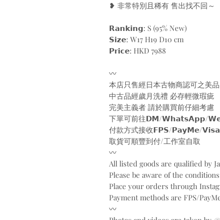
❥ 非常特別且稀有 售出找不回～
𝗥𝗮𝗻𝗸𝗶𝗻𝗴: S (95% New)
𝗦𝗶𝘇𝗲: W17 H19 D10 cm
𝗣𝗿𝗶𝗰𝗲: HKD 7988
〰️
本店只售經日本古物商認可之美品
中古品經歲月洗禮 必存輕微瑕疵
完美主義者 請於購買前仔細考慮
下單可前往𝗗𝗠/𝗪𝗵𝗮𝘁𝘀𝗔𝗽𝗽/𝗪𝗲𝗯
付款方式接收𝗙𝗣𝗦/𝗣𝗮𝘆𝗠𝗲/𝗩𝗶𝘀𝗮/𝗠𝗮
取貨可順豐到付/工作室自取
〰️
All listed goods are qualified by 
Please be aware of the conditions
Place your orders through Inst
Payment methods are FPS/PayMe
〰️