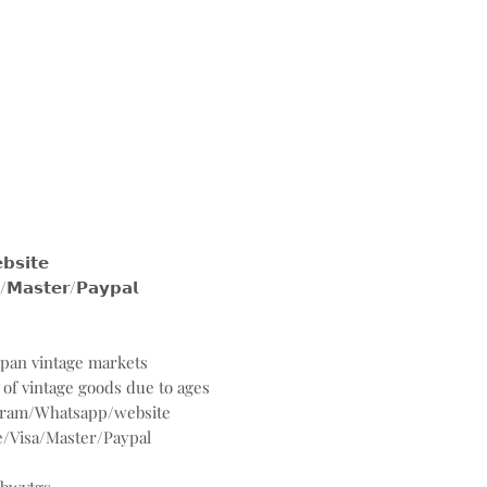
𝗶𝘁𝗲
𝘀𝘁𝗲𝗿/𝗣𝗮𝘆𝗽𝗮𝗹
Japan vintage markets
 of vintage goods due to ages
agram/Whatsapp/website
/Visa/Master/Paypal