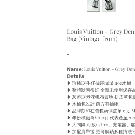
Louis Vuitton - Grey De
Bag (Vintage from)
❞
𝗡𝗮𝗺𝗲: Louis Vuitton - Grey D
𝗗𝗲𝘁𝗮𝗶𝗹𝘀
❥ 珍稀LV牛仔抽繩mini noe水桶
❥ 整體狀態很好 全新未使用保存
❥ 灰藍LV老花帆布質地 拼皮革包
❥ 水桶包設計 前方有抽繩
❥ 品牌刻印在包包兩側皮革 e.g. Made
❥ 年份標籤為VI0043 代表產至2
❥ 大間隔 可放14 Pro、充電器
❥ 加配肩帶後 更可解鎖多種揹法