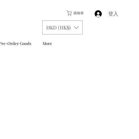
登入
購物車
HKD (HK$)
Pre-Order Goods
More