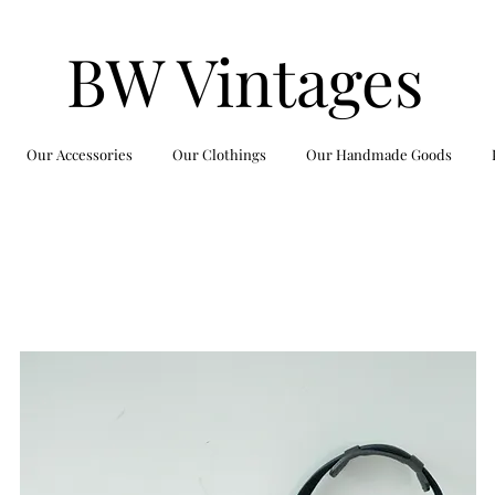
BW Vintages
Our Accessories
Our Clothings
Our Handmade Goods