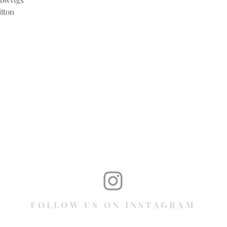
@bwvtgs
itton
FOLLOW US ON INSTAGRAM
@bwvtgs