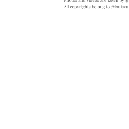
Photos and videos are taken by 
All copyrights belong to @louisvu