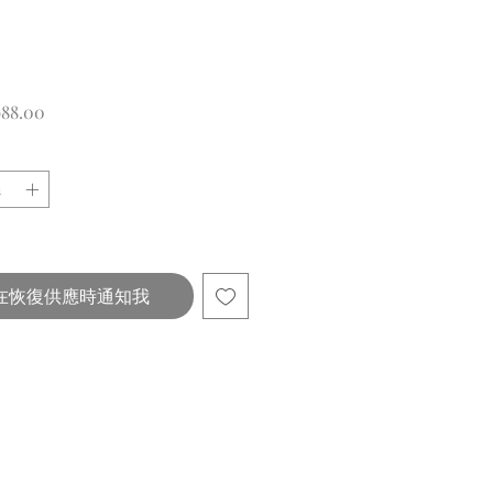
價
988.00
格
在恢復供應時通知我