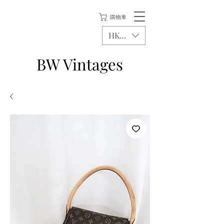
購物車
HKD (HK$)
BW Vintages