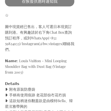
在恢復供應時通知我
☆
圖中現貨經已售出，客人可選日本現貨訂
購到港。有興趣請於右下角Chat Box查詢
預訂程序，或到WhatsApp(+852
59824933)/Instagram(@bw.vintages)聯絡我
們。
𝗡𝗮𝗺𝗲: Louis Vuitton - Mini Looping
Shoulder Bag with Dust Bag (Vintage
from 2003)
𝗗𝗲𝘁𝗮𝗶𝗹𝘀
❥ 附有原裝防塵袋
❥ 手柄有使用痕跡 老花部份冇花冇損
❥ 這款短柄迷你翻蓋款是由模特Bella、韓
星泫雅帶興的