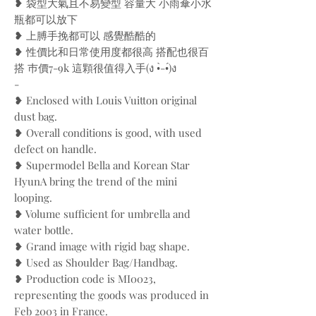
❥ 袋型大氣且不易變型 容量大 小雨傘小水
瓶都可以放下
❥ 上膊手挽都可以 感覺酷酷的
❥ 性價比和日常使用度都很高 搭配也很百
搭 巿價7-9k 這顆很值得入手(ง •̀-•́)ง
-
❥ Enclosed with Louis Vuitton original
dust bag.
❥ Overall conditions is good, with used
defect on handle.
❥ Supermodel Bella and Korean Star
HyunA bring the trend of the mini
looping.
❥ Volume sufficient for umbrella and
water bottle.
❥ Grand image with rigid bag shape.
❥ Used as Shoulder Bag/Handbag.
❥ Production code is MI0023,
representing the goods was produced in
Feb 2003 in France.