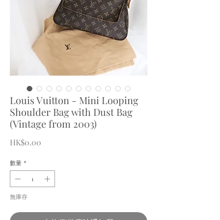
Louis Vuitton - Mini Looping
Shoulder Bag with Dust Bag
(Vintage from 2003)
價
HK$0.00
格
數量
*
無庫存