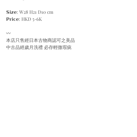
𝗦𝗶𝘇𝗲: W28 H21 D10 cm
𝗣𝗿𝗶𝗰𝗲: HKD 5-6K
〰️
本店只售經日本古物商認可之美品
中古品經歲月洗禮 必存輕微瑕疵
完美主義者 請於購買前仔細考慮
〰️
🛒下單可前往𝗗𝗠/𝗪𝗵𝗮𝘁𝘀𝗔𝗽𝗽/
𝗪𝗲𝗯𝘀𝗶𝘁𝗲
💳付款方式接收𝗙𝗣𝗦/𝗣𝗮𝘆𝗠𝗲/𝗩𝗶𝘀𝗮/
𝗠𝗮𝘀𝘁𝗲𝗿/𝗣𝗮𝘆𝗽𝗮𝗹
📦取貨可順豐到付/工作室自取
〰️
所有帖文圖片為實際拍攝 @bw.vintages
商標及版權歸品牌所有 @louisvuitton